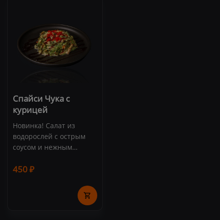
Спайси Чука с
курицей
Новинка! Салат из
водорослей с острым
соусом и нежным
куриным филе. Состав:
450 ₽
водоросли "Чука",
куриное филе, соус
"Спайси", соус
"Терияки", икра масаго.