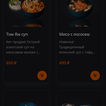
Том Ям суп
Мисо с лососем
Хит продаж! Острый
Новинка!
азиатский суп на
Традиционный
кокосовом молоке с
японский суп с тофу,
тигровыми креветками,
грибами Намеко и
650 ₽
490 ₽
кальмарами, мидиями,
водорослями Вакаме и
помидорами черри и
мурманским лососем.
шампиньонами.
Состав: лосось, мисо
Сервируется паровым
паста, хондаши, вакаме,
рисом и лаймом. Состав:
тофу, грибы Намеко
бульон на основе
кокосового молока,
паста том ям, тигровые
креветки, мидии,