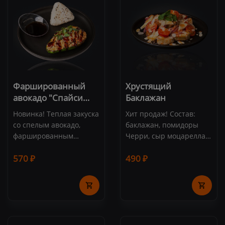
Фаршированный
Хрустящий
авокадо "Спайси
Баклажан
Краб"
Новинка! Теплая закуска
Хит продаж! Состав:
со спелым авокадо,
баклажан, помидоры
фаршированным
Черри, сыр моцарелла,
снежным крабом, сыром
красный лук, соус
570 ₽
490 ₽
"Пармезан" и соусом
"Сладкий Чили", зелень,
"Спайси. Подается с
лепестки миндаля,
рисом и соусом "Понзу".
кинза
Состав: авокадо,
снежный краб, соус
"Спайси", пармезан,
микрозелень, рис,