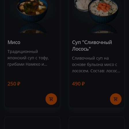
кальмар филе,
шампиньоны, помидоры
черри, лайм, рис, кинза
Мисо
Суп "Сливочный
Лосось"
Традиционный
японский суп с тофу,
Сливочный суп на
грибами Намеко и
основе бульона мисо с
водорослями Вакаме
лососем. Состав: лосось,
Состав: мисо паста,
мисо бульон, сливки,
хондаши, вакаме, тофу,
250 ₽
490 ₽
водоросли вакамэ, рис,
грибы Намеко.
лук зеленый