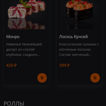
Монро
Лосось Кунсей
Новинка! Нежнейший
Классические гунканы с
десерт из спелой
копченым лососем.
клубники, сладкого
Состав: копченый
банана и сливочного
лосось, рис, нори, икра
420 ₽
399 ₽
сыра Cremette. Состав:
тобико, зеленый лук.
клубника, банан,
Порция: 2 шт
сублимированная
малина, сливочный сыр,
маменори, мята, соус
"Манго". (8 шт.)
Подается со сладким
соусом "Манго"
РОЛЛЫ