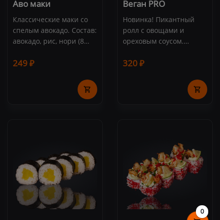
Аво маки
Веган PRO
Классические маки со
Новинка! Пикантный
спелым авокадо. Состав:
ролл с овощами и
авокадо, рис, нори (8
ореховым соусом.
шт.)
Состав: огурец,
249 ₽
320 ₽
болгарский перец,
дайкон, рис, нори,
ореховый соус,
микрозелень (8 шт.)
0