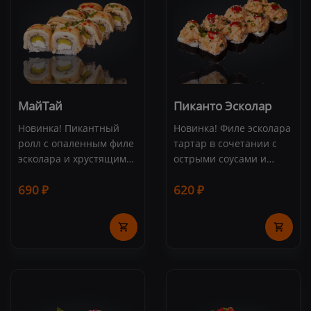
МайТай
Пиканто Эсколар
Новинка! Пикантный
Новинка! Филе эсколара
ролл с опаленным филе
тартар в сочетании с
эсколара и хрустящим
острыми соусами и
дайконом. Состав:
сливочным сыром.
690 ₽
620 ₽
эсколар, сливочный
Состав: эсколар,
сыр, дайкон, соус
сливочный сыр,
"Сладкий Чили" (8 шт.)
айсберг, соус "Спайси",
соус "Шрирача",
зеленый лук, кунжут (8
шт.)