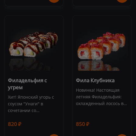
нори (8 шт.)
нори (8 шт.)
Филадельфия с
Фила Клубника
угрем
Новинка! Настоящая
летняя Филадельфия:
Хит! Японский угорь с
охлажденный лосось в
соусом "Унаги" в
сочетании со спелой
сочетании со
клубникой и сливочным
сливочным сыром
820 ₽
сыром Креметта.
850 ₽
Cremette. Состав: угорь,
Состав: лосось,
сливочный сыр,