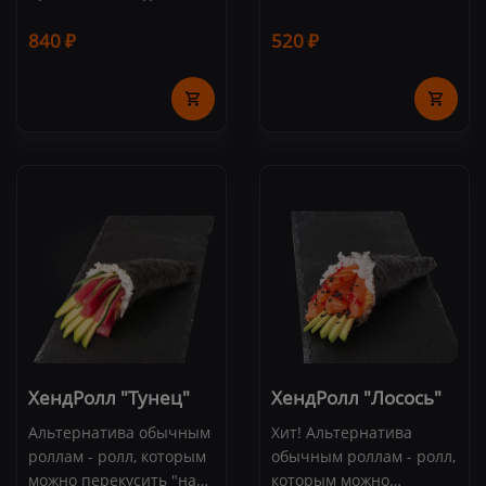
тайский манго. Состав:
Состав: снежный краб,
840 ₽
520 ₽
лосось, сливочный сыр,
авокадо, рис, нори, икра
манго, рис, нори (8 шт.)
масаго, майонез. 8 шт.
ХендРолл "Тунец"
ХендРолл "Лосось"
Альтернатива обычным
Хит! Альтернатива
роллам - ролл, которым
обычным роллам - ролл,
можно перекусить "на
которым можно