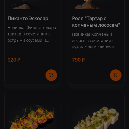
Пиканто Эсколар
Ролл "Тартар с
копченым лососем"
Новинка! Филе эсколара
тартар в сочетании с
Новинка! Копченый
острыми соусами и
лосось в сочетании с
сливочным сыром.
луком фри и сливочным
Состав: эсколар,
сыром. Состав: лосось,
сливочный сыр,
620 ₽
790 ₽
сливочный сыр, огурец,
айсберг, соус "Спайси",
лук фри, зеленый лук,
соус "Шрирача",
рис, нори (8 шт.)
зеленый лук, кунжут (8
шт.)