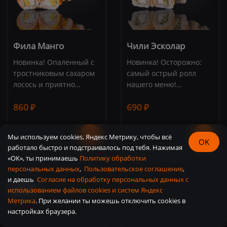
Фила Манго
Чили Эсколар
Новинка! Опаленный с
Новинка! Осторожно:
тростниковым сахаром
самый острый ролл
лосось и приятно
нашего меню!
сладкий соус из спелого
Опаленное филе
860 ₽
690 ₽
тайского манго. Состав:
эсколара с перчиком
лосось, сливочный сыр,
чили и соусом "Спайси".
манго, соус "Манго",
Состав: эсколар, перец
Мы используем cookies, Яндекс Метрику, чтобы всё
сахар тростниковый,
чили, соус "Спайси",
OK
работало быстро и подстраивалось под тебя. Нажимая
рисовые шарики, рис,
сливочный сыр, огурец,
«ОК», ты принимаешь
Политику обработки
нори (8 шт.)
рис, нори (8 шт.)
персональных данных
,
Пользовательское соглашение
,
и даешь
Cогласие на обработку персональных данных с
СЕТЫ
использованием файлов cookies и систем Яндекс
Метрика
. При желании ты можешь отключить cookies в
настройках браузера.