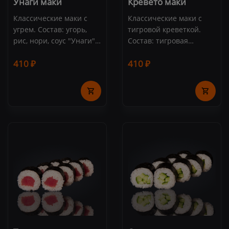
Унаги маки
Кревето маки
Классические маки с
Классические маки с
угрем. Состав: угорь,
тигровой креветкой.
рис, нори, соус "Унаги",
Состав: тигровая
кунжут (8 шт.)
креветка, рис, нори (8
410 ₽
410 ₽
шт.)