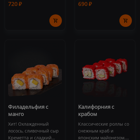
720 ₽
690 ₽
шт.)
креветка, сливочный
сыр, огурец, рис, нори,
икра масаго (8 шт.)
Филадельфия с
Калифорния с
манго
крабом
Хит! Охлажденный
Классические роллы со
лосось, сливочный сыр
снежным краб и
Креметта и сладкий
японским майонезом.