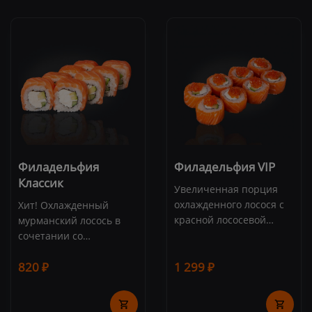
Филадельфия
Филадельфия VIP
Классик
Увеличенная порция
охлажденного лосося с
Хит! Охлажденный
красной лососевой
мурманский лосось в
икрой в сочетании с
сочетании со
нежнейшим авокадо и
сливочным сыром
820 ₽
сливочным сыром
1 299 ₽
Креметта. Состав:
Креметта. Состав:
лосось, сливочный сыр,
лосось, красная икра,
авокадо, огурец, рис,
сливочный сыр, рис,