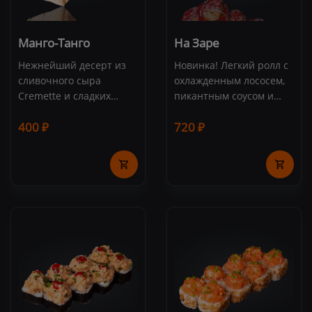
Манго-Танго
На Заре
Нежнейший десерт из
Новинка! Легкий ролл с
сливочного сыра
охлажденным лососем,
Cremette и сладких
пикантным соусом и
свежих фруктов. Состав:
микрозеленью. Состав:
400 ₽
720 ₽
манго, банан,
лосось, соус "Спайси",
клубничный топпинг,
снежный краб, огурец,
сливочный сыр,
икра тобико, кунжут,
рисовые шарики,
рис, нори, микрозелень
спринг-тесто. 8 шт.
(8 шт.)