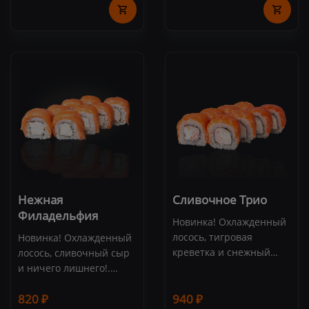
сливочный сыр,
авокадо, рис, нори, соус
клубника, малина
"Унаги", кунжут (8 шт.)
сублимированная, соус
"Терияки", рис, нори (8
шт.)
Нежная
Сливочное Трио
Филадельфия
Новинка! Охлажденный
лосось, тигровая
Новинка! Охлажденный
креветка и снежный
лосось, сливочный сыр
краб в сочетании со
и ничего лишнего!.
сливочным сыром.
Состав: лосось,
820 ₽
Состав: лосось,
940 ₽
сливочный сыр, рис,