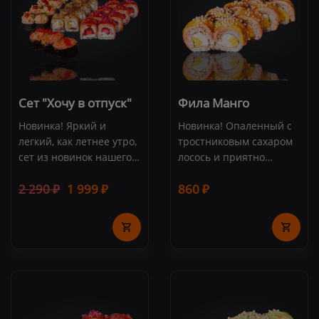
Сет "Хочу в отпуск"
Фила Манго
Новинка! Яркий и
Новинка! Опаленный с
легкий, как летнее утро,
тростниковым сахаром
сет из новинок нашего
лосось и приятно
меню! Состав: Фила
сладкий соус из спелого
2 290 ₽
1 999 ₽
860 ₽
Клубника (8 шт.),
тайского манго. Состав:
Пиканто Эсколар (8 шт.),
лосось, сливочный сыр,
Хитрый Тунец (8 шт.),
манго, соус "Манго",
Лосось Кунсей (3 шт.) -
сахар тростниковый,
27 шт.
рисовые шарики, рис,
нори (8 шт.)