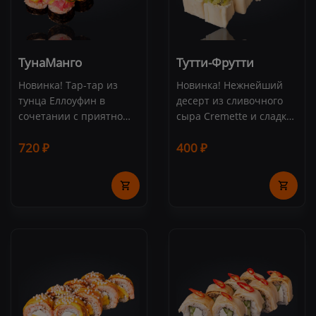
ТунаМанго
Тутти-Фрутти
Новинка! Тар-тар из
Новинка! Нежнейший
тунца Еллоуфин в
десерт из сливочного
сочетании с приятно
сыра Cremette и сладких
сладким соусом из
свежих фруктов. Состав:
720 ₽
400 ₽
спелого тайского манго.
киви, банан, яблоко,
Состав: тунец, соус
сливочный сыр,
"Манго", сливочный
миндальные лепестки,
сыр, айсберг, рис, нори,
спринг-тесто,
микрозелень (8 шт.)
сгущенное молоко (8
шт.) 8 шт.