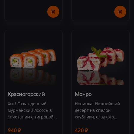
креветка, снежный краб,
нори (8 шт.)
сливочный сыр, рис,
нори (8 шт.)
Красногорский
Монро
Хит! Охлажденный
Новинка! Нежнейший
мурманский лосось в
десерт из спелой
сочетании с тигровой
клубники, сладкого
креветкой в соусе
банана и сливочного
940 ₽
420 ₽
"Спайси". Состав:
сыра Cremette. Состав: