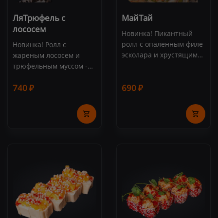
ЛяТрюфель с
МайТай
лососем
Новинка! Пикантный
ролл с опаленным филе
Новинка! Ролл с
эсколара и хрустящим
жареным лососем и
дайконом. Состав:
трюфельным муссом -
эсколар, сливочный
выбор настоящих
740 ₽
сыр, дайкон, соус
690 ₽
гурманов! Состав:
"Сладкий Чили" (8 шт.)
лосось, сливочный сыр,
трюфель, огурец, рис,
нори, шичими. (8 шт.)