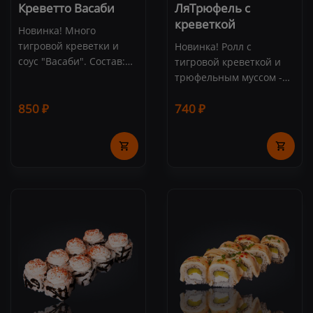
Креветто Васаби
ЛяТрюфель с
креветкой
Новинка! Много
тигровой креветки и
Новинка! Ролл с
соус "Васаби". Состав:
тигровой креветкой и
тигровая креветка, соус
трюфельным муссом -
"Васаби", огурец,
выбор настоящих
сливочный сыр, рис,
850 ₽
740 ₽
гурманов! Состав:
нори, рисовые шарики
тигровая креветка,
(8 шт.)
сливочный сыр,
трюфель, огурец, рис,
нори, шичими. (8 шт.)