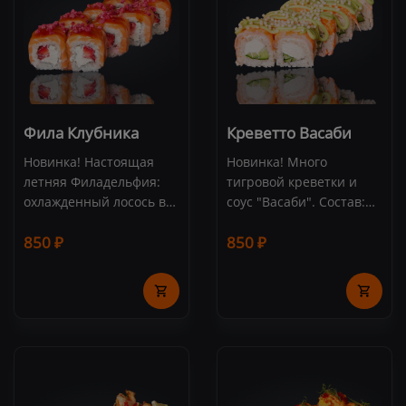
Фила Клубника
Креветто Васаби
Новинка! Настоящая
Новинка! Много
летняя Филадельфия:
тигровой креветки и
охлажденный лосось в
соус "Васаби". Состав:
сочетании со спелой
тигровая креветка, соус
850 ₽
850 ₽
клубникой и сливочным
"Васаби", огурец,
сыром Креметта.
сливочный сыр, рис,
Состав: лосось,
нори, рисовые шарики
сливочный сыр,
(8 шт.)
клубника, малина
сублимированная, соус
"Терияки", рис, нори (8
шт.)