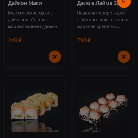
Дайкон Маки
Дело в Лайме 2.0
Классические маки с
Новая интерпретация
дайконом. Состав:
любимого ролла: сочная
маринованный дайкон,
жареная креветка,
рис, нори (8 шт.)
свежий лайм,
249 ₽
790 ₽
пикантный соус васаби
и сливочный сыр.
Состав: тигровая
креветка, лайм,
сливочный сыр, огурец,
икра тобико, кунжут,
соус "Васаби", рис, нори
( 8 шт.)