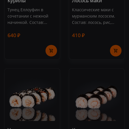
Курилы
Лосось маки
Тунец Еллоуфин в
Классические маки с
сочетании с нежной
мурманским лососем.
начинкой. Состав:
Состав: лосось, рис,
тунец, снежный краб,
нори (8 шт.)
640 ₽
410 ₽
авокадо, японский
майонез, рис, нори (8
шт.)