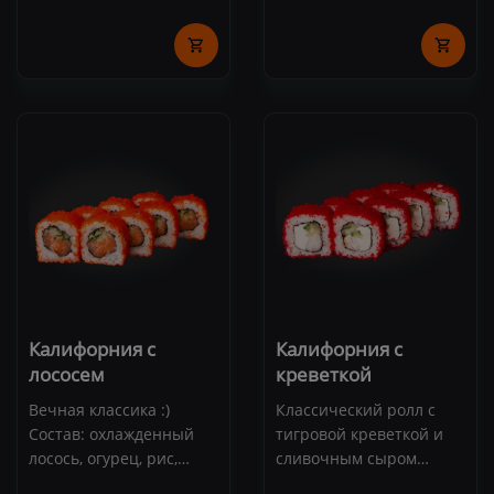
лосось, тигровая
клубника, банан,
креветка, соус "Спайси",
сублимированная
авокадо, рис, нори (8
малина, сливочный сыр,
шт.)
маменори, мята, соус
"Манго". (8 шт.)
Подается со сладким
соусом "Манго"
Калифорния с
Калифорния с
лососем
креветкой
Вечная классика :)
Классический ролл с
Состав: охлажденный
тигровой креветкой и
лосось, огурец, рис,
сливочным сыром
нори, икра масаго (8
Креметта. Состав: