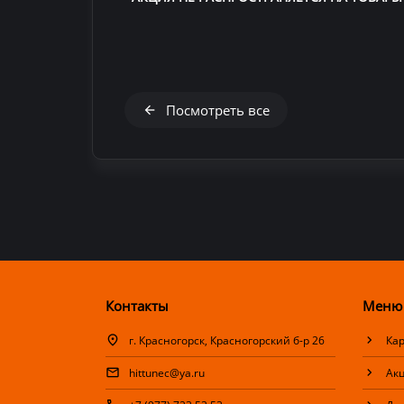
Посмотреть все
Контакты
Меню
г. Красногорск, Красногорский б-р 26
Кар
hittunec@ya.ru
Ак