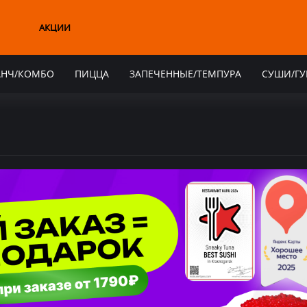
АКЦИИ
АНЧ/КОМБО
ПИЦЦА
ЗАПЕЧЕННЫЕ/ТЕМПУРА
СУШИ/Г